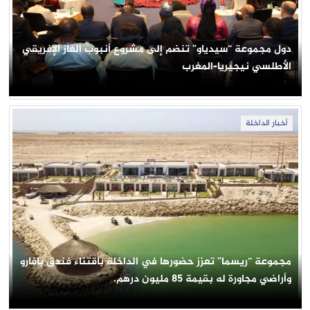
دول مجموعة “سيدياو” تنضم إلى مشروع أنبوب الغاز الإفريقي
الأطلسي نيجيريا-المغرب
أخبار الداخلة
مجموعة “ريسما” تعزز حضورها في الداخلة باقتناء فندق بافارو
وأراضي مجاورة له بقيمة 85 مليون درهم.