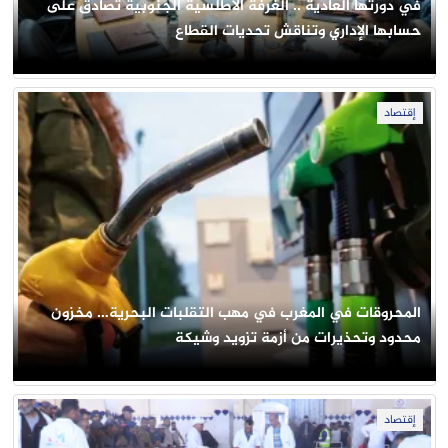
في دورتها العادية .. الغرفة الأطلسية الجنوبية تصادق على
حسابها الإداري وتناقش تحديات القطاع
إقتصاد
المحروقات في المغرب في مهب التقلبات البحرية… مخزون
محدود وتحذيرات من أزمة تزويد وشيكة
إقتصاد