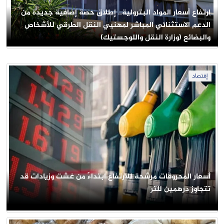
ارتفاع أسعار المواد البترولية.. إطلاق حصة إضافية جديدة من
الدعم الاستثنائي المباشر لمهنيي النقل الطرقي للأشخاص
والبضائع (وزارة النقل واللوجستيك)
إقتصاد
أسعار المحروقات مرشحة للارتفاع ابتداءً من غشت وزيادات قد
تتجاوز درهمين للتر