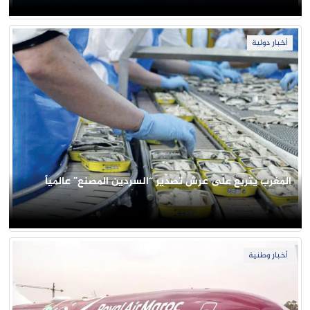
أخبار دولية
المغرب يتربع على عرش تصدير “السردين المصنع” عالمياً
أخبار وطنية