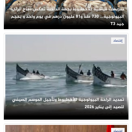
تفريغات قياسية للأخطبوط بجهة الداخلة تعكس نجاح الراحة
البيولوجية… 730 طناً و81 مليون درهم في يوم واحد و بحجم
جيد T3
إقتصاد
تمديد الراحة البيولوجية للأخطبوط وتأجيل الموسم الصيفي
للصيد إلى يناير 2026
إقتصاد