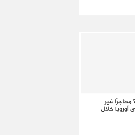
المغرب يمنع 78.685 مهاجرًا غير
 أوروبا خلال