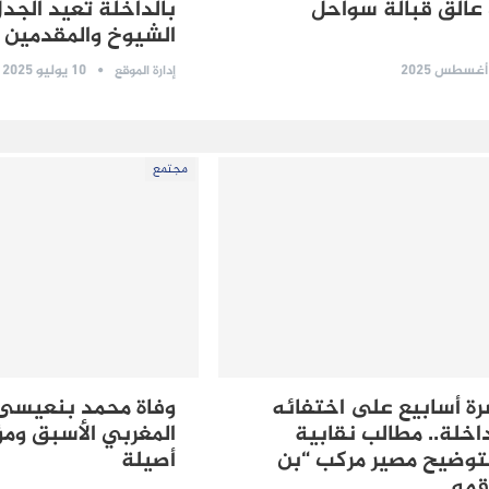
عالق قبالة سواحل
بالداخلة تعيد الجد
الشيوخ والمقدمين و
10 يوليو 2025
إدارة الموقع
مجتمع
رة أسابيع على اختفائه
‎وفاة محمد بنعيسى 
اخلة.. مطالب نقابية
المغربي الأسبق و
توضيح مصير مركب “بن
أصيلة
قمه