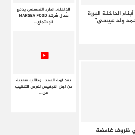
الداخلة..الطرد التعسفي يدفع
ناء الداخلة البررة
عُمال شركة MARSEA FOOD
حمد ولد عيسى”
للإحتجاج…
بعد ازمة الصيد ، مطالب شعبية
من اجل الترخيص لفرص التنقيب
عن…
ي ظروف غامضة