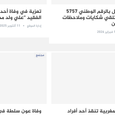
إطلاق العمل بالرقم الوطني 5757
تعزية في وفاة أحد أب
لقي شكايات وملاحظات
الفقيد “علي ولد م
ن
11 أكتوبر 2025
إدارة الموقع
2026
مجتمع
غربية تنقذ أحد أفراد
وفاة عون سلطة ف