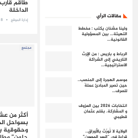
طاقم قارب 
الداخلة
مقالات الرأي
8 أغسطس 2025
إدارة الموقع
ولينا مشنان يكتب : مخطط
التهيئة… بين المسؤولية
القانونية…
مجتمع
الرباط و باريس : من الإرث
التاريخي إلى الشراكة
الاستراتيجية…
موسم الهجرة إلى المنصب..
حين تصير المبادئ عملةً
للصرف…
انتخابات 2026 بين العزوف
و المشاركة. بقلم عثمان
أكثر من عش
قطيبي
بسواحل الد
وحقوقية ب
الولاية لا تُورّث بالأوراق..
جلون” وطا
قراءة في “السر المصون”