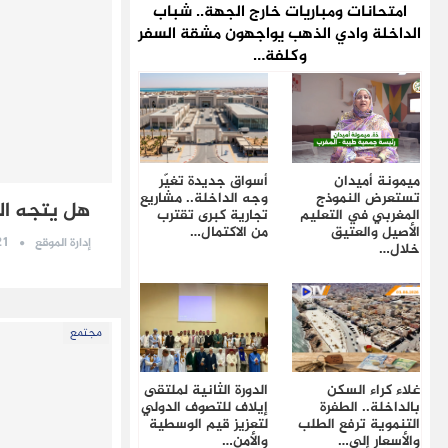
امتحانات ومباريات خارج الجهة.. شباب
الداخلة وادي الذهب يواجهون مشقة السفر
وكلفة…
ميمونة أميدان
أسواق جديدة تغيّر
تستعرض النموذج
وجه الداخلة.. مشاريع
هل يتجه ال
المغربي في التعليم
تجارية كبرى تقترب
الأصيل والعتيق
من الاكتمال…
21 يونيو 
إدارة الموقع
خلال…
مجتمع
غلاء كراء السكن
الدورة الثانية لملتقى
بالداخلة.. الطفرة
إيلاف للتصوف الدولي
التنموية ترفع الطلب
لتعزيز قيم الوسطية
والأسعار إلى…
والأمن…