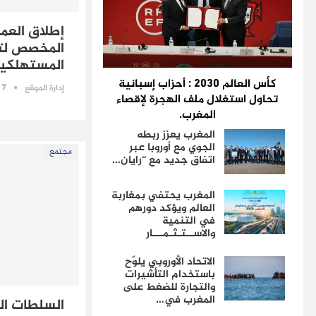
المخصص لت
المستهلكي
كأس العالم 2030 : أحزاب إسبانية
17 فبراير 
إدارة الموقع
تحاول استغلال ملف الهجرة لإقصاء
المغرب.
المغرب يعزز ربطه
الجوي مع أوروبا عبر
مجتمع
اتفاق جديد مع “رايان…
المغرب يحتفي بمغاربة
العالم ويؤكد دورهم
في التنمية
والاســتـثـمـــار
الاتحاد الأوروبي يلوّح
باستخدام التأشيرات
والتجارة للضغط على
المغرب في…
السلطات الم