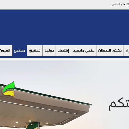
ء
بكلام البيظان
عندي مايفيد
إقتصاد
دولية
تحقيق
مجتمع
العيون V