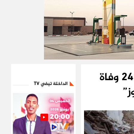
حصيلة محينة.. المغرب يسجل 2497 وفاة
الداخلة تيفي TV