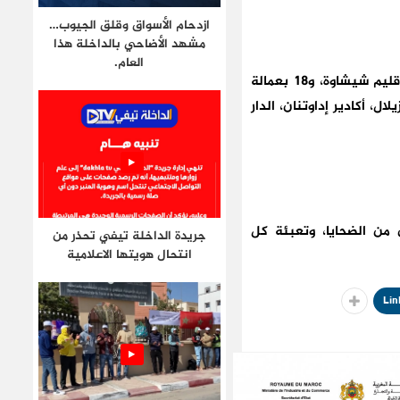
ازدحام الأسواق وقلق الجيوب…
مشهد الأضاحي بالداخلة هذا
العام.
وفي هذا السياق، بلغ عدد الوفيات 1452 بإقليم الحوز، و764 بإقليم تارودانت، و202 بإقليم شيشاوة، و18 بعمالة
، أكادير إداوتنان، الدار
 من الضحايا، وتعبئة كل
جريدة الداخلة تيفي تحذر من
انتحال هويتها الاعلامية
Lin