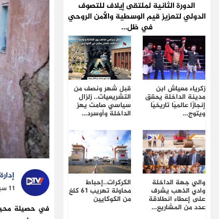
الدورة الثانية لملتقى إيلاف للتصوف
الدولي لتعزيز قيم الوسطية والأمن الروحي
في ظل…
زكرياء معياش ابن
قبل شهر ونصف من
مدينة الداخلة يحقق
التشريعيات.. زلزال
إنجازًا عالميًا تاريخيًا
سياسي صامت يهز
ويتوج…
الداخلة وأوسرد…
إدارة
والي جهة الداخلة
الكركرات..إحباط
11 سبتمبر 2023 الساعة 14 و 56 دقيقة
وادي الذهب يشرف
محاولة تهريب 61 كلغ
على إعطاء انطلاقة
من الكوكايين
عدد من المشاريع…