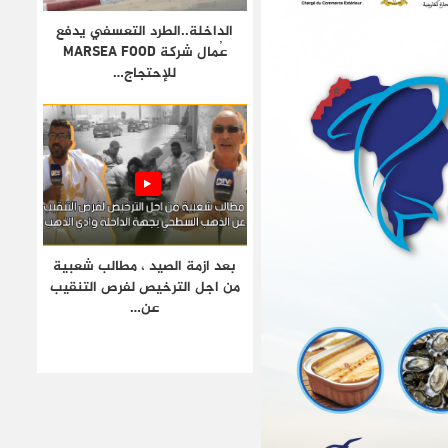
الداخلة..الطرد التعسفي يدفع
عُمال شركة MARSEA FOOD
للإحتجاج…
بعد ازمة الصيد ، مطالب شعبية
من اجل الترخيص لفرص التنقيب
عن…