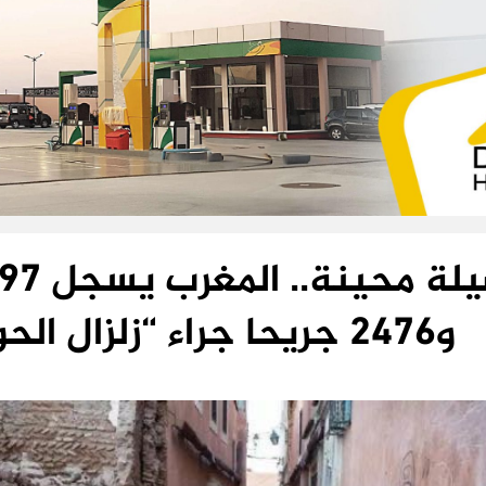
و2476 جريحا جراء “زلزال الحوز”