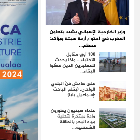
وزير الخارجية الإسباني يشيد بتعاون
المغرب في احتواء أزمة سبتة ويؤكد:
معظم…
100 أورو مقابل
الاختباء… ماذا يحدث
للمهاجرين الذين فضّلوا
البقاء…
على هامش فنّ البلدي
الواحي. (بقلم الباحث
:إسماعيل بابا)
علماء صينيون يطورون
مادة مبتكرة لتحلية
مياه البحر بالطاقة
الشمسية…