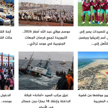
 للسيدات يعبر إلى
موسم مولاي عبد الله أمغار 2026..
أزمة الق
أمم إفريقيا ويضمن
التبوريدة تجمع فرسان الجهات
مئات الق
لتأهل إلى…
الجنوبية في موعد تراثي…
يير موقفها من قضية
غرق مركب الصيد «أمانة» قبالة
 المغربية
الداخلة وإنقاذ 18 بحاراً دون خسائر
موعده.. و
في الأرواح