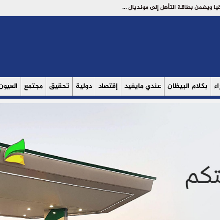
المنتخب المغربي للسيدات يعبر إلى نصف نهائي كأس أمم إفريقيا ويضمن بطاقة التأهل إلى مونديال السيدات
ء
بكلام البيظان
عندي مايفيد
إقتصاد
دولية
تحقيق
مجتمع
العيون V