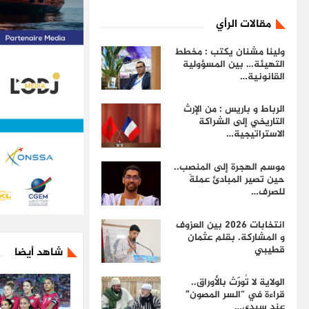
مقالات الرأي
ولينا مشنان يكتب : مخطط
التهيئة… بين المسؤولية
القانونية…
الرباط و باريس : من الإرث
التاريخي إلى الشراكة
الاستراتيجية…
موسم الهجرة إلى المنصب..
حين تصير المبادئ عملةً
للصرف…
انتخابات 2026 بين العزوف
و المشاركة. بقلم عثمان
قطيبي
شاهد أيضا
الولاية لا تُورّث بالأوراق..
قراءة في “السر المصون”
عند سيدي…