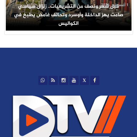
1 أغسطس 2026
قبل شهر ونصف من التشريعيات.. زلزال سياسي
صامت يهز الداخلة وأوسرد وتحالف غامض يطبخ في
الكواليس