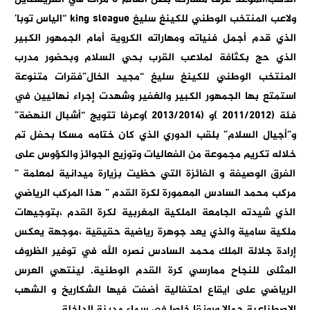
ولاعب المنتخب الوطني للكينغ سليغ king sleague “الياس توبا’
الذي قدم أجمل فنياته ومهاراته الكروية أمام الجمهور الكبير
الذي حج بكثافة لملاعب القرب بحي السلام وبحضور مدرب
المنتخب الوطني للكينغ سليغ “مجيد الخال”فقرات متنوعة
استمتع بها الجمهور الكبير والغفير وشهدت إجراء نهائيين في
فئة (2011/2012 )و (2013/2014 )وعرفا تتويج “أشبال النهضة”
و”أجيال السلام” بلقب الدوري الذي كان ختامه مسكا بحفل تم
خلاله تكريم مجموعة من الفعاليات وتوزيع الجوائز والكؤوس على
الفرق الوصيفة و الفائزة التي حظيت بزيارة ميدانية لمعلمة ”
مركب محمد السادس المعمورة لكرة القدم ” هذا المركب الرياضي
الذي شيدته الجامعة الملكية المغربية لكرة القدم ،بتوجيهات
ملكية سامية والذي يعد جوهرة رياضية حقيقية ،موجهة يعكس
إرادة جلالة الملك محمد السادس نصره الله في توفير الظروف
المثلى للنجاح ممارسي كرة القدم الوطنية. لينتهي العرس
الرياضي على ايقاع احتفالية أضفت فيها الشكاريخ و الشهب
الاصطناعية جمالا ورونقا خاصا في سماء مدينة الداخلة.