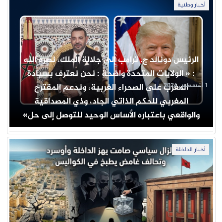
أخبار وطنية
الرئيس دونالد ج. ترامب إلى جلالة الملك، نصره الله
: « الولايات المتحدة واضحة : نحن نعترف بسيادة
1 أغسطس 2026
المغرب على الصحراء الغربية، وندعم المقترح
المغربي للحكم الذاتي الجاد، وذي المصداقية
والواقعي باعتباره الأساس الوحيد للتوصل إلى حل»
أخبار الداخلة