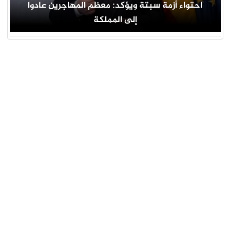
احتواء أزمة سبتة ويؤكد: معظم المهاجرين عادوا
إلى المملكة