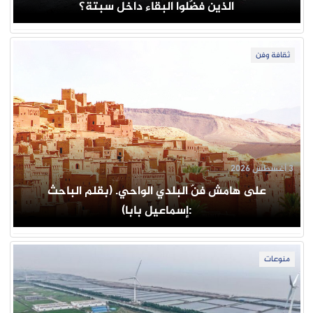
الذين فضّلوا البقاء داخل سبتة؟
ثقافة وفن
3 أغسطس 2026
على هامش فنّ البلدي الواحي. (بقلم الباحث
:إسماعيل بابا)
منوعات