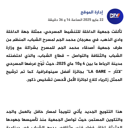
إدارة الموقع
22 مايو 2025 الساعة 14 و 36 دقيقة
تألقت جمعية الداخلة للتنشيط المسرحي، ممثلة جهة الداخلة
وادي الذهب، في مهرجان محمد الجم لمسرح الشباب، المنظم من
طرف جمعية أصدقاء محمد الجم للمسرح بشراكة مع وزارة
الشباب والثقافة والتواصل – قطاع الشباب، والذي احتضنته
مدينة الرباط ما بين 4 و10 ماي 2025، حيث تُوّج عرضها المسرحي
“لاكَار – LA GARE” بجائزة أفضل سينوغرافيا، كما تم ترشيح
الممثل زكرياء كلاع لجائزة الأمل لأحسن تشخيص ذكور.
هذا التتويج الجديد يأتي تتويجاً لمسار حافل بالعمل والجد
والتكوين المستمر، حيث تواصل الجمعية منذ تأسيسها جهودها
الحثيثة لخلق فضاء فني وثقافي يدمج الشباب في دينامية