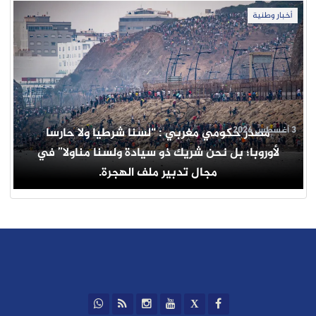
أخبار وطنية
3 أغسطس 2026
مصدر حكومي مغربي : “لسنا شرطيا ولا حارسا
لأوروبا؛ بل نحن شريك ذو سيادة ولسنا مناولا” في
مجال تدبير ملف الهجرة.