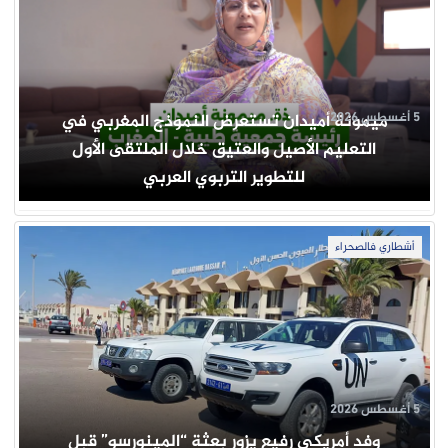
5 أغسطس 2026
ميمونة أميدان تستعرض النموذج المغربي في
التعليم الأصيل والعتيق خلال الملتقى الأول
للتطوير التربوي العربي
أشطاري فالصحراء
5 أغسطس 2026
وفد أمريكي رفيع يزور بعثة “المينورسو” قبل