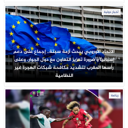
أخبار دولية
الاتحاد الأوروبي يبحث أزمة سبتة.. إجماع على دعم
4 أغسطس 2026
إسبانيا و ضرورة تعزيز التعاون مع دول الجوار، وعلى
رأسها المغرب لتشديد مكافحة شبكات الهجرة غير
النظامية
رياضة