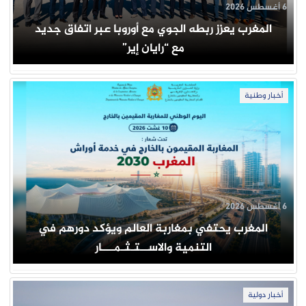
6 أغسطس 2026
المغرب يعزز ربطه الجوي مع أوروبا عبر اتفاق جديد
مع “رايان إير”
أخبار وطنية
6 أغسطس 2026
المغرب يحتفي بمغاربة العالم ويؤكد دورهم في
التنمية والاســتـثـمـــار
أخبار دولية