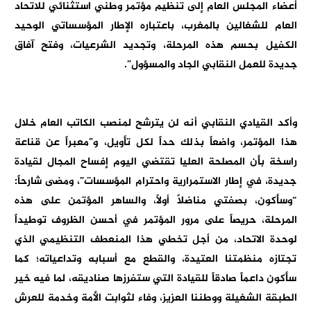
أعضاء المجلس العام إلى تنظيم مؤتمر وطني استثنائي للاتحاد
العام للشغالين بالمغرب، باعتباره الإطار المؤسساتي الوحيد
الكفيل بحسم هذه المرحلة، وتجديد الشرعيات، وفتح آفاق
جديدة للعمل النقابي الجاد والمسؤول”.
وأكد القيادي النقابي أنه لن يترشح لمنصب الكاتب العام خلال
هذا المؤتمر، واضعاً بذلك حداً لكل تأويل، و”معبراً عن قناعة
راسخة بأن المصلحة العليا تقتضي اليوم إفساح المجال لقيادة
جديدة، في إطار الاستمرارية واحترام المؤسسات”، ومضى شارحاً:
“وسأكون، بصفتي مناضلاً أولاً، والساهر المؤتمن على هذه
المرحلة، حريصاً على مرور المؤتمر في أحسن الظروف توطيداً
لوحدة الاتحاد، من أجل تخطي هذا المنعطف التنظيمي الذي
تجتازه منظمتنا العتيدة، والقطع مع أسبابه وتداعياته؛ كما
سأكون داعماً صادقاً للقيادة التي ستفرزها صناديقه، لما فيه خير
الطبقة الشغيلة ووطننا العزيز، وفاء لثوابت الأمة وخدمة للعرش