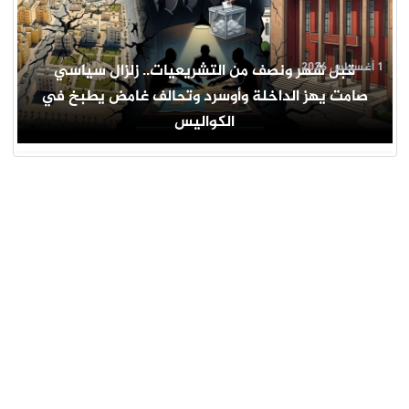
1 أغسطس 2026
قبل شهر ونصف من التشريعيات.. زلزال سياسي
صامت يهز الداخلة وأوسرد وتحالف غامض يطبخ في
الكواليس