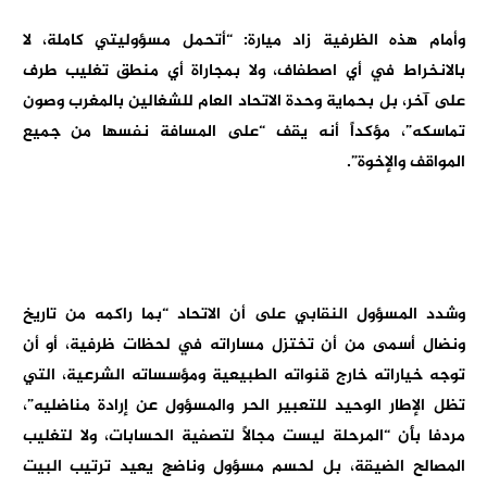
وأمام هذه الظرفية زاد ميارة: “أتحمل مسؤوليتي كاملة، لا
بالانخراط في أي اصطفاف، ولا بمجاراة أي منطق تغليب طرف
على آخر، بل بحماية وحدة الاتحاد العام للشغالين بالمغرب وصون
تماسكه”، مؤكداً أنه يقف “على المسافة نفسها من جميع
المواقف والإخوة”.
وشدد المسؤول النقابي على أن الاتحاد “بما راكمه من تاريخ
ونضال أسمى من أن تختزل مساراته في لحظات ظرفية، أو أن
توجه خياراته خارج قنواته الطبيعية ومؤسساته الشرعية، التي
تظل الإطار الوحيد للتعبير الحر والمسؤول عن إرادة مناضليه”،
مردفا بأن “المرحلة ليست مجالاً لتصفية الحسابات، ولا لتغليب
المصالح الضيقة، بل لحسم مسؤول وناضج يعيد ترتيب البيت