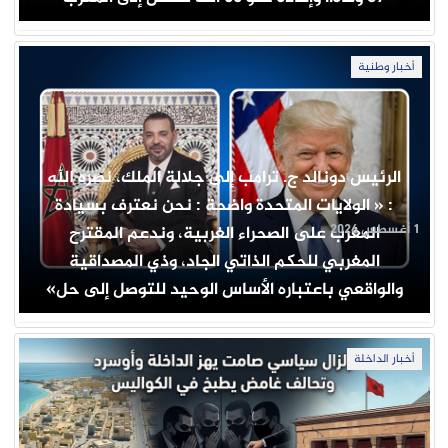
أخبار وطنية
الرئيس دونالد ج. ترامب إلى جلالة الملك، نصره الله
: « الولايات المتحدة واضحة : نحن نعترف بسيادة
1 أغسطس 2026
المغرب على الصحراء الغربية، وندعم المقترح
المغربي للحكم الذاتي الجاد، وذي المصداقية
والواقعي باعتباره الأساس الوحيد للتوصل إلى حل»
أخبار الداخلة