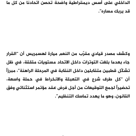
الداخلي على أسس ديمقراطية واضحة تحصن اتحادنا من كل ما
قد يربك مساره”.
وكشف مصدر قيادي مقرّب من النعم ميارة لهسبريس أن “القرار
جاء بعدما بلغت التوترات داخل الاتحاد مستويات مقلقة، في ظل
تشكّل قطبين متقابلين داخل النقابة في المرحلة الراهنة”، مبرزاً
أن “كل طرف شرع في التعبئة والانخراط في حملة واسعة،
تحضيراً لجمع التوقيعات من أجل فرض عقد مؤتمر استثنائي وفق
القانون، وهو ما يهدد تماسك التنظيم”.