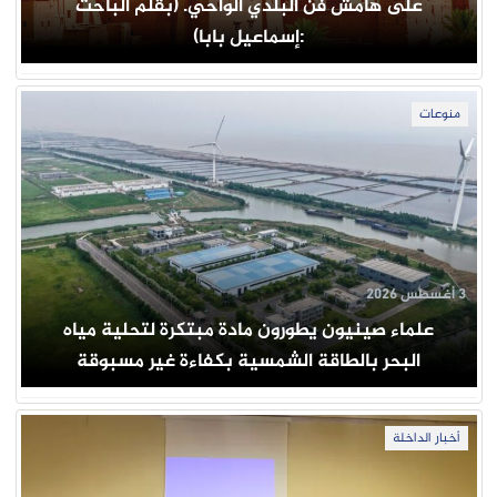
على هامش فنّ البلدي الواحي. (بقلم الباحث
:إسماعيل بابا)
منوعات
3 أغسطس 2026
علماء صينيون يطورون مادة مبتكرة لتحلية مياه
البحر بالطاقة الشمسية بكفاءة غير مسبوقة
أخبار الداخلة