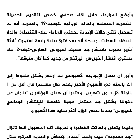
وأوضح المرابط، خلال لقاء صحفي خصص لتقديم الحصيلة
الشهرية المتعلقة بالحالة الوبائية لكوفيد-19 بالمغرب، أنه تم
تسجيل ثلثي حالات الإصابة بجهتي الرباط- سلا- القنيطرة، والدار
البيضاء-السطات، مسجلا أنه بعد فترة بینیة رابعة استمرت ثلاثة
أشھر تمیزت بانتشار جد ضعیف لفیروس السارس-كوف-2، عاد
مستوى انتشار الفیروس “لیرتفع من جدید كما كان متوقعا”.
وأبرز أن معدل الإيجابية الأسبوعي قد ارتفع بشكل ملحوظ إلى
2.1 بالمئة في الأسبوع الأخير بعدما ظل مستقرا في أقل من 1
بالمئة لأزيد من شهرين، معتبرا أن هذان المؤشران “ينمان عن
دخولنا بشكل جد محتمل موجة خامسة للإنتشار الجماعي
للفيروس” بعدما تتضح الرؤيا أكثر نهاية هذا الأسبوع.
وفيما يتعلق بالحالات الخطيرة والحرجة، أكد المسؤول أنها لاتزال
“جد محدودة”، حيث ولجت أقسام الإنعاش والعناية المركزة خلال