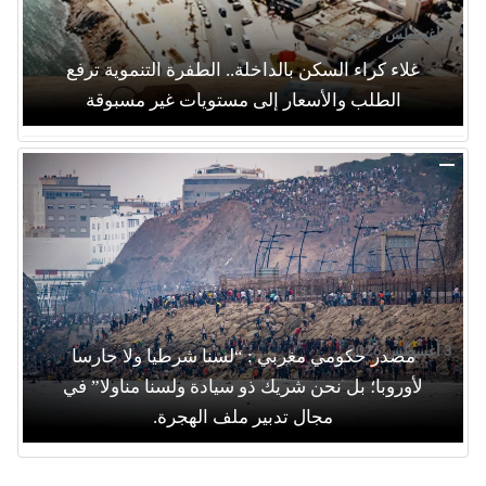
3 أغسطس 2026
غلاء كراء السكن بالداخلة.. الطفرة التنموية ترفع
الطلب والأسعار إلى مستويات غير مسبوقة
3 أغسطس 2026
مصدر حكومي مغربي : “لسنا شرطيا ولا حارسا
لأوروبا؛ بل نحن شريك ذو سيادة ولسنا مناولا” في
مجال تدبير ملف الهجرة.