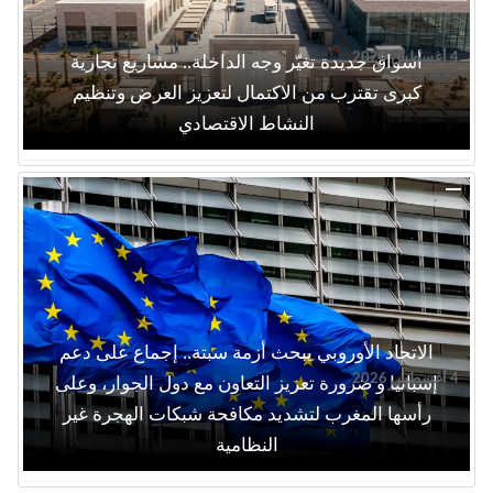
4 أغسطس 2026
أسواق جديدة تغيّر وجه الداخلة.. مشاريع تجارية
كبرى تقترب من الاكتمال لتعزيز العرض وتنظيم
النشاط الاقتصادي
الاتحاد الأوروبي يبحث أزمة سبتة.. إجماع على دعم
4 أغسطس 2026
إسبانيا و ضرورة تعزيز التعاون مع دول الجوار، وعلى
رأسها المغرب لتشديد مكافحة شبكات الهجرة غير
النظامية