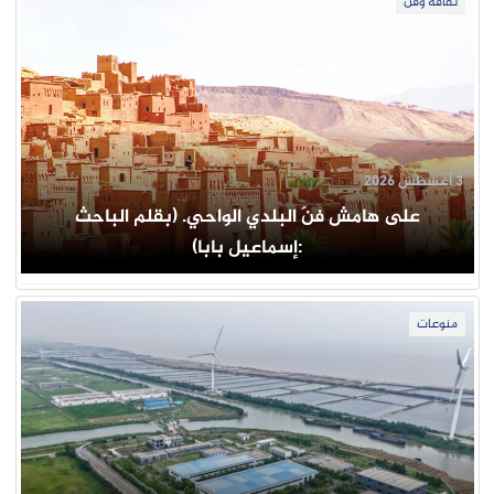
ثقافة وفن
3 أغسطس 2026
على هامش فنّ البلدي الواحي. (بقلم الباحث
:إسماعيل بابا)
منوعات