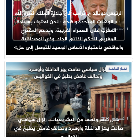
الرئيس دونالد ج. ترامب إلى جلالة الملك، نصره الله
: « الولايات المتحدة واضحة : نحن نعترف بسيادة
1 أغسطس 2026
المغرب على الصحراء الغربية، وندعم المقترح
المغربي للحكم الذاتي الجاد، وذي المصداقية
والواقعي باعتباره الأساس الوحيد للتوصل إلى حل»
أخبار الداخلة
1 أغسطس 2026
قبل شهر ونصف من التشريعيات.. زلزال سياسي
صامت يهز الداخلة وأوسرد وتحالف غامض يطبخ في