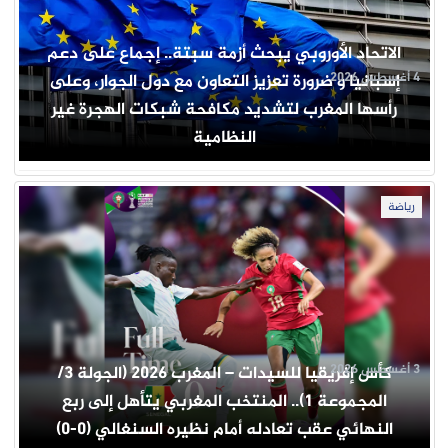
الاتحاد الأوروبي يبحث أزمة سبتة.. إجماع على دعم
4 أغسطس 2026
إسبانيا و ضرورة تعزيز التعاون مع دول الجوار، وعلى
رأسها المغرب لتشديد مكافحة شبكات الهجرة غير
النظامية
رياضة
3 أغسطس 2026
كأس إفريقيا للسيدات – المغرب 2026 (الجولة 3/
المجموعة 1).. المنتخب المغربي يتأهل إلى ربع
النهائي عقب تعادله أمام نظيره السنغالي (0-0)