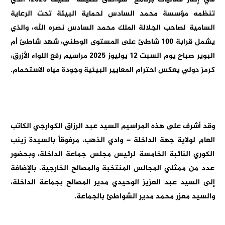
تنظمه مؤسسة محمد السادس لحماية البيئة تحت الرعاية
السامية لصاحب الجلالة الملك محمد السادس نصره الله، والذي
يشمل قرابة 100 شاطئ على المستوى الوطني، شهد شاطئ أم
البوير صباح يوم السبت 12 يوليوز 2025 مراسيم رفع اللواء الأزرق،
كرمز دولي يعكس احترام المعايير البيئية وجودة مياه الاستحمام.
وقد أشرف على هذه المراسيم السيد عبد الرزاق الكوارجي الكاتب
العام لولاية جهة الداخلة – وادي الذهب، مرفوقاً بالسيدة زينب
الكوري النائبة الخامسة لرئيس مجلس جماعة الداخلة، وبحضور
عدد من ممثلي المجالس المنتخبة والمصالح الخارجية، بالإضافة
إلى السيد عبد العزيز الوحيدي مدير المصالح بجماعة الداخلة،
والسيد معزر محمد مدير الشواطئ بالجماعة.