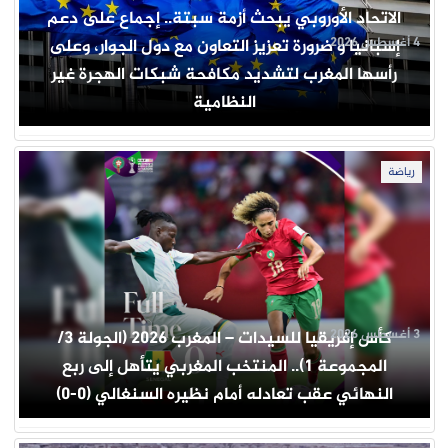
الاتحاد الأوروبي يبحث أزمة سبتة.. إجماع على دعم
4 أغسطس 2026
إسبانيا و ضرورة تعزيز التعاون مع دول الجوار، وعلى
رأسها المغرب لتشديد مكافحة شبكات الهجرة غير
النظامية
رياضة
3 أغسطس 2026
كأس إفريقيا للسيدات – المغرب 2026 (الجولة 3/
المجموعة 1).. المنتخب المغربي يتأهل إلى ربع
النهائي عقب تعادله أمام نظيره السنغالي (0-0)