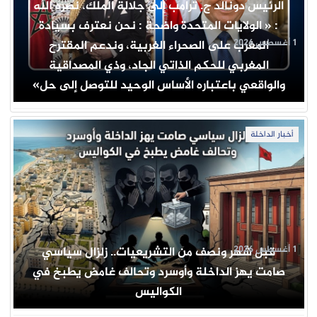
الرئيس دونالد ج. ترامب إلى جلالة الملك، نصره الله
: « الولايات المتحدة واضحة : نحن نعترف بسيادة
1 أغسطس 2026
المغرب على الصحراء الغربية، وندعم المقترح
المغربي للحكم الذاتي الجاد، وذي المصداقية
والواقعي باعتباره الأساس الوحيد للتوصل إلى حل»
أخبار الداخلة
1 أغسطس 2026
قبل شهر ونصف من التشريعيات.. زلزال سياسي
صامت يهز الداخلة وأوسرد وتحالف غامض يطبخ في
الكواليس