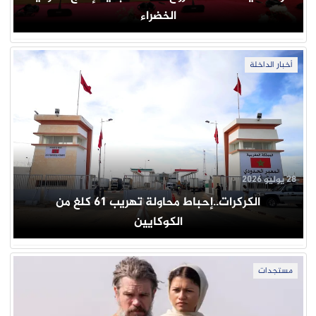
الخضراء
أخبار الداخلة
28 يوليو 2026
الكركرات..إحباط محاولة تهريب 61 كلغ من
الكوكايين
مستجدات