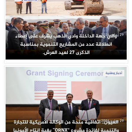
29 يوليو 2026
والي جهة الداخلة وادي الذهب يشرف على إعطاء
انطلاقة عدد من المشاريع التنموية بمناسبة
الذكرى 27 لعيد العرش.
أخبار وطنية
29 يوليو 2026
العيون.. اتفاقية منحة من الوكالة الأمريكية للتجارة
والتنمية لفائدة مشروع “ORNX” بغية إنتاج الأمونيا