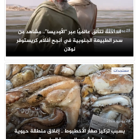
28 يوليو 2026
الداخلة تتألق عالميًا عبر “الأوديسا”.. مشاهد من
سحر الطبيعة الجنوبية في أنجح أفلام كريستوفر
نولان
مستجدات
28 يوليو 2026
بسبب تركيز صغار الأخطبوط .. إغلاق منطقة حيوية