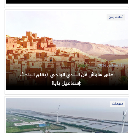
ثقافة وفن
3 أغسطس 2026
على هامش فنّ البلدي الواحي. (بقلم الباحث
:إسماعيل بابا)
منوعات