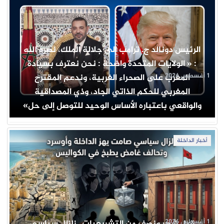
الرئيس دونالد ج. ترامب إلى جلالة الملك، نصره الله
: « الولايات المتحدة واضحة : نحن نعترف بسيادة
1 أغسطس 2026
المغرب على الصحراء الغربية، وندعم المقترح
المغربي للحكم الذاتي الجاد، وذي المصداقية
والواقعي باعتباره الأساس الوحيد للتوصل إلى حل»
أخبار الداخلة
1 أغسطس 2026
قبل شهر ونصف من التشريعيات.. زلزال سياسي