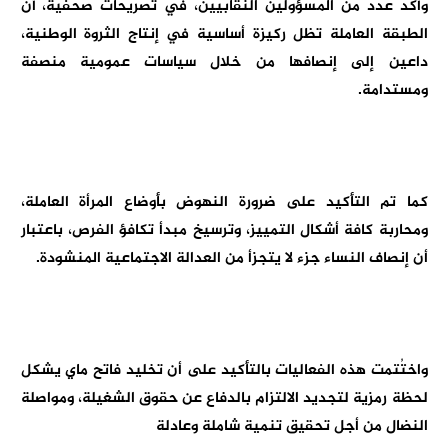
وأكد عدد من المسؤولين النقابيين، في تصريحات صحفية، أن
الطبقة العاملة تظل ركيزة أساسية في إنتاج الثروة الوطنية،
داعين إلى إنصافها من خلال سياسات عمومية منصفة
ومستدامة.
كما تم التأكيد على ضرورة النهوض بأوضاع المرأة العاملة،
ومحاربة كافة أشكال التمييز، وترسيخ مبدأ تكافؤ الفرص، باعتبار
أن إنصاف النساء جزء لا يتجزأ من العدالة الاجتماعية المنشودة.
واختُتمت هذه الفعاليات بالتأكيد على أن تخليد فاتح ماي يشكل
لحظة رمزية لتجديد الالتزام بالدفاع عن حقوق الشغيلة، ومواصلة
النضال من أجل تحقيق تنمية شاملة وعادلة