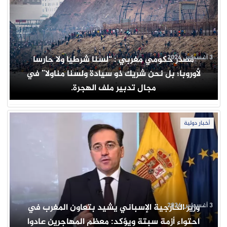
3 أغسطس 2026
مصدر حكومي مغربي : “لسنا شرطيا ولا حارسا
لأوروبا؛ بل نحن شريك ذو سيادة ولسنا مناولا” في
مجال تدبير ملف الهجرة.
أخبار دولية
3 أغسطس 2026
وزير الخارجية الإسباني يشيد بتعاون المغرب في
احتواء أزمة سبتة ويؤكد: معظم المهاجرين عادوا