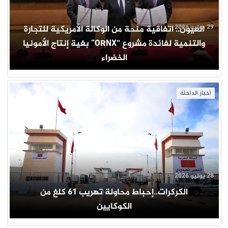
29 يوليو 2026
العيون.. اتفاقية منحة من الوكالة الأمريكية للتجارة
والتنمية لفائدة مشروع “ORNX” بغية إنتاج الأمونيا
الخضراء
أخبار الداخلة
28 يوليو 2026
الكركرات..إحباط محاولة تهريب 61 كلغ من
الكوكايين